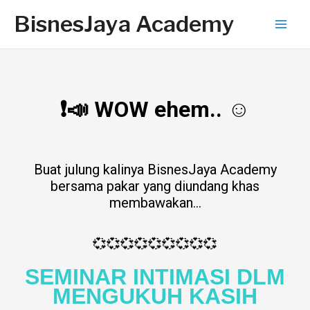
BisnesJaya Academy
❗📣 WOW ehem.. ☺
Buat julung kalinya BisnesJaya Academy
bersama pakar yang diundang khas
membawakan…
💞💞💞💞💞💞💞💞💞
SEMINAR INTIMASI DLM
MENGUKUH KASIH