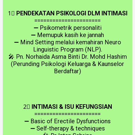
1⃣
PENDEKATAN PSIKOLOGI DLM INTIMASI
======================
➖ Psikometrik personaliti
➖ Memupuk kasih ke jannah
➖ Mind Setting melalui kemahiran Neuro
Linguistic Program (NLP).
🎤 Pn. Norhaida Asma Binti Dr. Mohd Hashim
(Perunding Psikologi Keluarga & Kaunselor
Berdaftar)
2⃣
INTIMASI & ISU KEFUNGSIAN
======================
➖ Basic of Erectile Dysfunctions
➖ Self-therapy & techniques