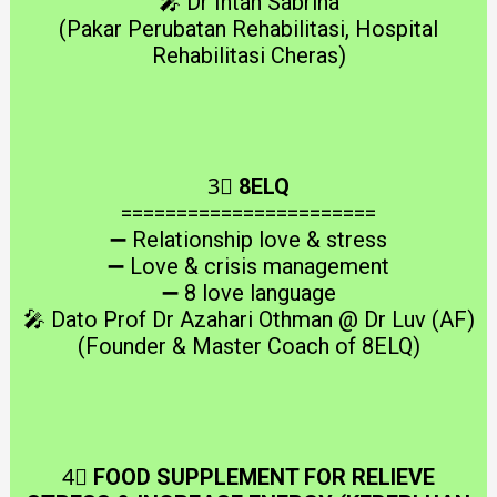
🎤 Dr Intan Sabrina
(Pakar Perubatan Rehabilitasi, Hospital
Rehabilitasi Cheras)
3⃣
8ELQ
=======================
➖ Relationship love & stress
➖ Love & crisis management
➖ 8 love language
🎤 Dato Prof Dr Azahari Othman @ Dr Luv (AF)
(Founder & Master Coach of 8ELQ)
4⃣
FOOD SUPPLEMENT FOR RELIEVE