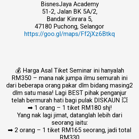
BisnesJaya Academy
51-2, Jalan BK 5A/2,
Bandar Kinrara 5,
47180 Puchong, Selangor
https://goo.gl/maps/Ff2jXz6Btkq
💰 Harga Asal Tiket Seminar ini hanyalah
RM350 – mana nak jumpa ilmu semurah ini
dari beberapa orang pakar dlm bidang masing2
dlm satu masa! Lagi BEST pihak penganjur
telah bermurah hati bagi pulak DISKAUN 💥
➡ 1 orang – 1 tiket RM180 shj!
Yang nak lagi jimat, datanglah lebih dari
seorang iaitu:
➡ 2 orang – 1 tiket RM165 seorang, jadi total
RM330